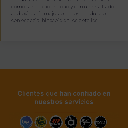
como seña de identidad y con un resultado
audiovisual inmejorable. Postproducción
con especial hincapié en los detalles.
Clientes que han confiado en
nuestros servicios