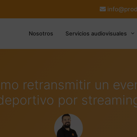
info@prod
Nosotros
Servicios audiovisuales
mo retransmitir un eve
deportivo por streamin