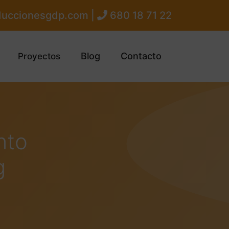
uccionesgdp.com |
680 18 71 22
Blog
Contacto
Proyectos
nto
g