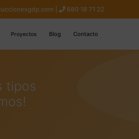
uccionesgdp.com |
680 18 71 22
Blog
Contacto
Proyectos
 tipos
imos!