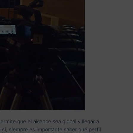
ermite que el alcance sea global y llegar a
o sí, siempre es importante saber qué perfil