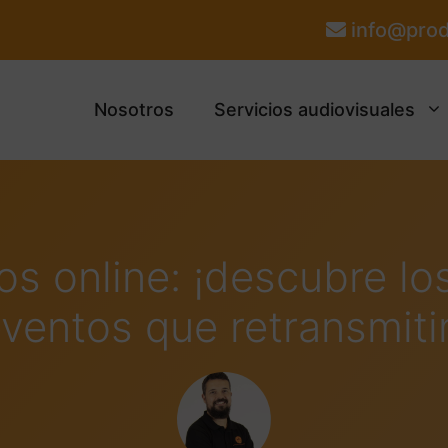
info@prod
Nosotros
Servicios audiovisuales
os online: ¡descubre los
ventos que retransmit