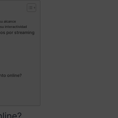
su alcance
su interactividad
mos por streaming
nto online?
line?