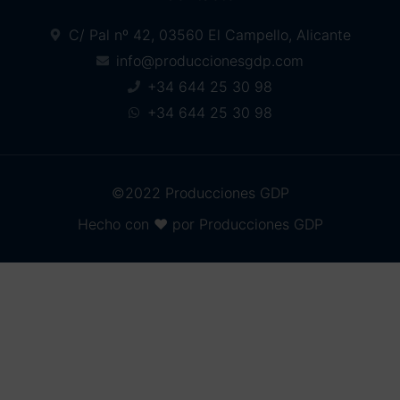
C/ Pal nº 42, 03560 El Campello, Alicante
info@produccionesgdp.com
+34 644 25 30 98
+34 644 25 30 98
©2022 Producciones GDP
Hecho con ❤ por Producciones GDP